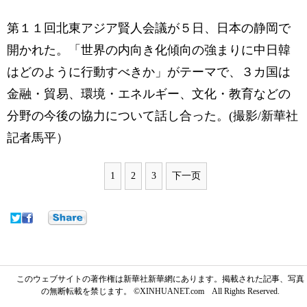
第１１回北東アジア賢人会議が５日、日本の静岡で
開かれた。「世界の内向き化傾向の強まりに中日韓
はどのように行動すべきか」がテーマで、３カ国は
金融・貿易、環境・エネルギー、文化・教育などの
分野の今後の協力について話し合った。(撮影/新華社
記者馬平）
1
2
3
下一页
このウェブサイトの著作権は新華社新華網にあります。掲載された記事、写真
の無断転載を禁じます。 ©XINHUANET.com All Rights Reserved.