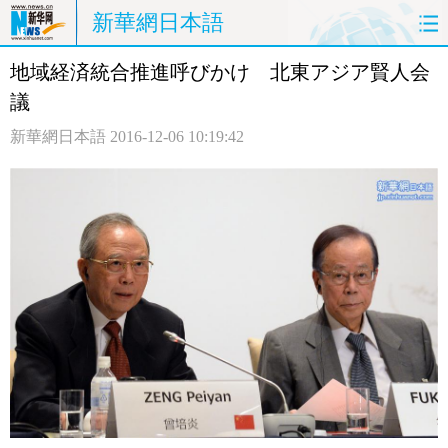
新華網日本語
地域経済統合推進呼びかけ 北東アジア賢人会
ホームページ
政治
経済
議
社会
文化
エンタメ
新華網日本語
2016-12-06 10:19:42
観光
評論
写真
中日対訳