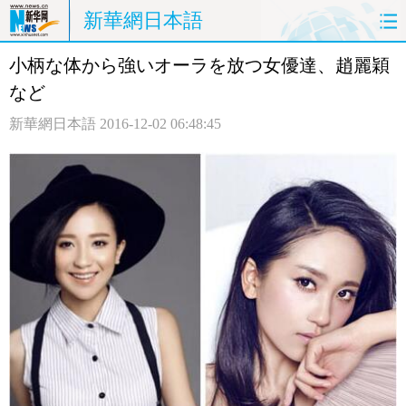
新華網日本語
小柄な体から強いオーラを放つ女優達、趙麗穎
ホームページ
政治
経済
など
社会
文化
エンタメ
新華網日本語
2016-12-02 06:48:45
観光
評論
写真
中日対訳