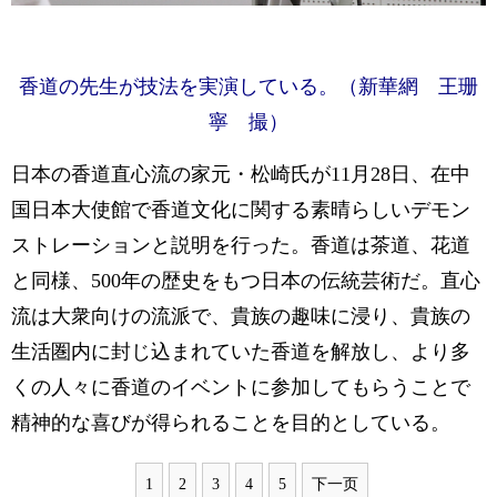
香道の先生が技法を実演している。（新華網 王珊
寧 撮）
日本の香道直心流の家元・松崎氏が11月28日、在中
国日本大使館で香道文化に関する素晴らしいデモン
ストレーションと説明を行った。香道は茶道、花道
と同様、500年の歴史をもつ日本の伝統芸術だ。直心
流は大衆向けの流派で、貴族の趣味に浸り、貴族の
生活圏内に封じ込まれていた香道を解放し、より多
くの人々に香道のイベントに参加してもらうことで
精神的な喜びが得られることを目的としている。
1
2
3
4
5
下一页