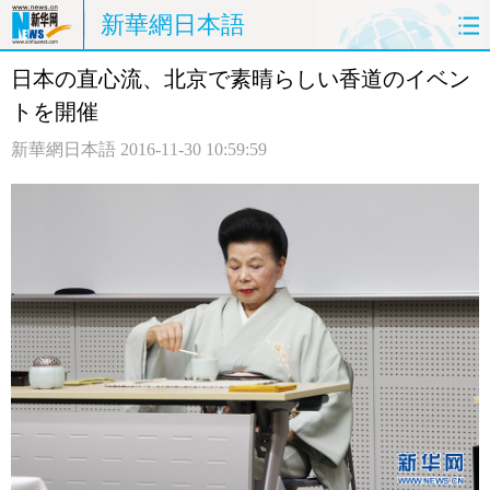
新華網日本語
日本の直心流、北京で素晴らしい香道のイベン
ホームページ
政治
経済
トを開催
社会
文化
エンタメ
新華網日本語
2016-11-30 10:59:59
観光
評論
写真
中日対訳