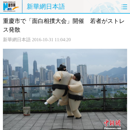
新華網日本語
重慶市で「面白相撲大会」開催 若者がストレ
ホームページ
政治
経済
ス発散
社会
文化
エンタメ
新華網日本語
2016-10-31 11:04:20
観光
評論
写真
中日対訳