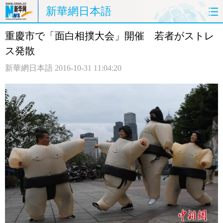
新華網日本語
重慶市で「面白相撲大会」開催 若者がストレ
ホームページ
政治
経済
ス発散
社会
文化
エンタメ
新華網日本語
2016-10-31 11:04:20
観光
評論
写真
中日対訳