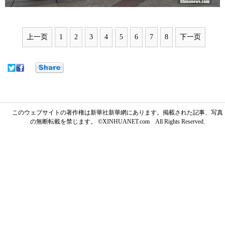
上一页
1
2
3
4
5
6
7
8
下一页
このウェブサイトの著作権は新華社新華網にあります。掲載された記事、写真
の無断転載を禁じます。 ©XINHUANET.com All Rights Reserved.