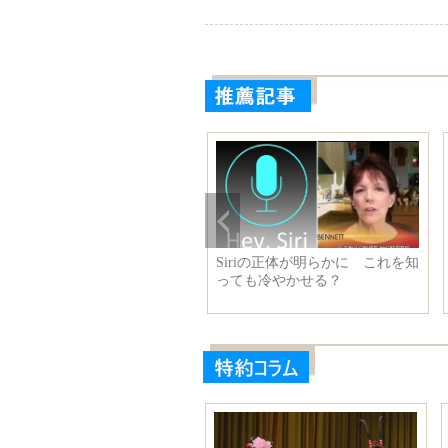
想的！ バハマの神秘的なピ
Siriの正体が明らかに これを知
クサンドビーチ
っても冷やかせる？