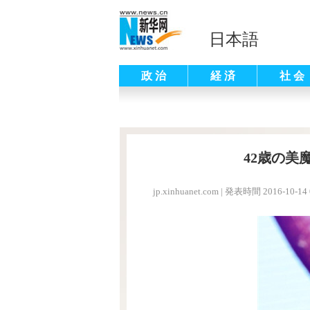
日本語
政 治
経 済
社 会
42歳の
jp.xinhuanet.com
|
発表時間 2016-10-14 