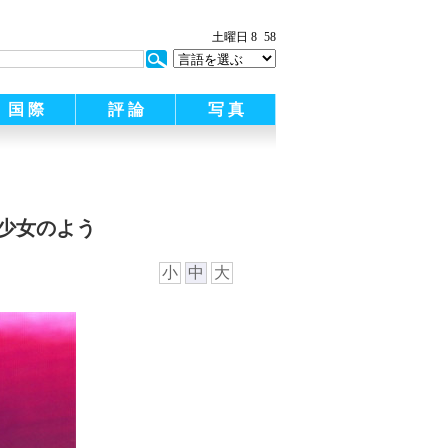
:
土曜日 8
58
国 際
評 論
写 真
少女のよう
小
中
大