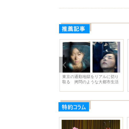
カの少女、500年も氷漬
王鴎の最新写真 ピュアな笑顔
リー
なのにセクシーさに感じさせる
レス