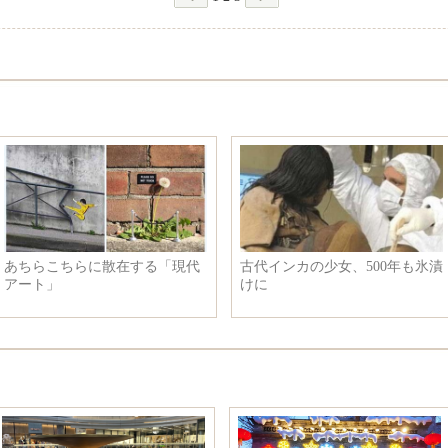
・シャオルーの華やかなド
総合：「一帯一路」が中国・カ
姿 セクシーで高貴
ンボジアの経済貿易協力を後押
し