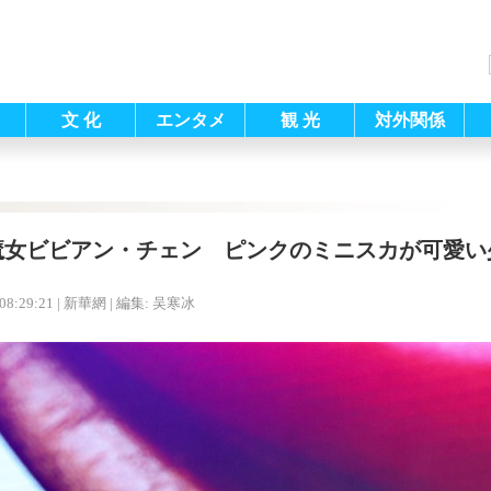
文 化
エンタメ
観 光
対外関係
美魔女ビビアン・チェン ピンクのミニスカが可愛い
08:29:21
| 新華網 |
編集: 吴寒冰