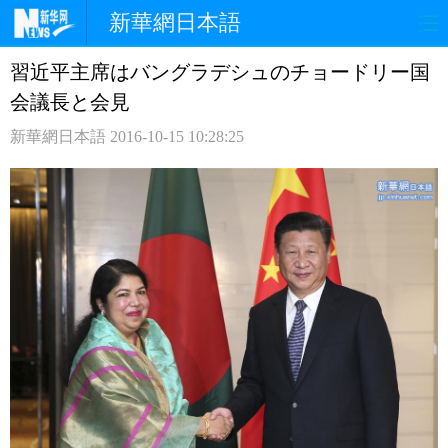
新華網日本語
習近平主席はバングラデシュのチョードリー国
ホームページ
政治
経済
会議長と会見
社会
文化
エンタメ
新華網日本語
2016-10-15 10:28:25
観光
評論
写真
中日対訳