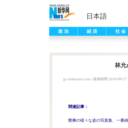
日本語
政 治
経 済
社 会
林允
jp.xinhuanet.com
|
発表時間 2016-09-27 
関連記事：
鄭爽の様々な姿の写真集、一番