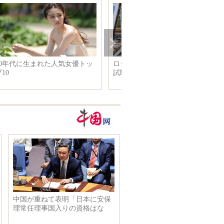
江蘇
李克強総理、キューバの指導者
たちと共に中国・キューバ「手
を繋ぐ」文芸出演活動に出席