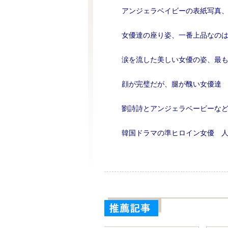
アンジェラベイビーの表紙写真
女優達の座り姿、一番上品なの
涙を流した美しい女優の姿、最
顔が完璧だが、腿が醜い女優達
劉詩詩とアンジェラベービーな
韓国ドラマの準ヒロイン女優 