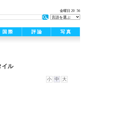
金曜日 20
56
国 際
評 論
写 真
タイル
小
中
大