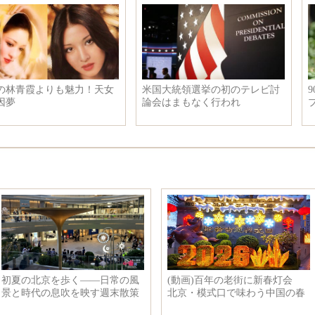
ロシアのT-50戦闘機、機関砲の
グローバル生態観光大使、
試験風景が公開
省の湿地を訪れ