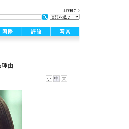
:
土曜日 7
9
国 際
評 論
写 真
る理由
小
中
大