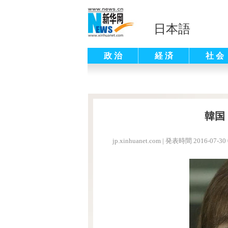
日本語
政 治
経 済
社 会
韓国
jp.xinhuanet.com
|
発表時間 2016-07-30 