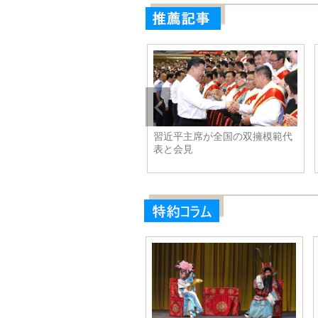
地下鉄3号線、パンダが見ど
劉詩詩と同級生との写真が露
に
出、気質が抜群で一番若く見え
る