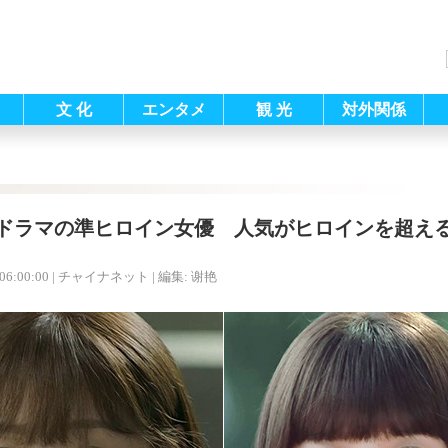
文 化
エンタメ
観 光
対外関係
ドラマの準ヒロイン女優 人気がヒロインを超え
06:00:00
| チャイナネット |
編集: 谢艳