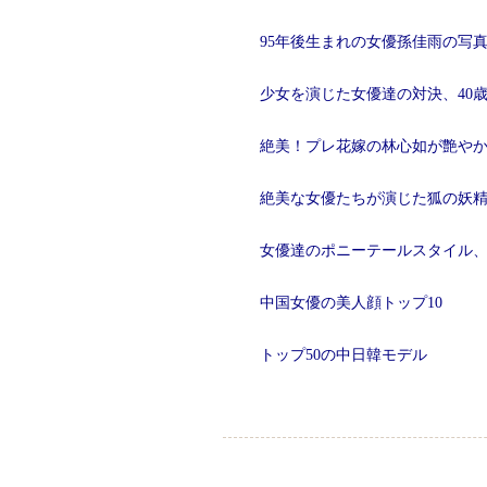
95年後生まれの女優孫佳雨の写
少女を演じた女優達の対決、40
絶美！プレ花嫁の林心如が艶や
絶美な女優たちが演じた狐の妖
女優達のポニーテールスタイル
中国女優の美人顔トップ10
トップ50の中日韓モデル