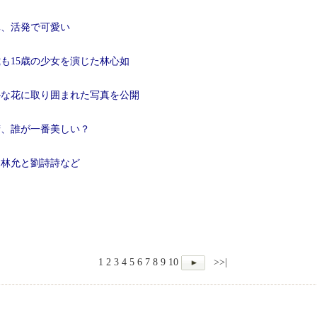
真、活発で可愛い
歳も15歳の少女を演じた林心如
かな花に取り囲まれた写真を公開
精、誰が一番美しい？
、林允と劉詩詩など
1
2
3
4
5
6
7
8
9
10
>>|