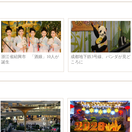
「人魚姫」マイディーナの団子
林允のストリートスナップ写
ヘア写真、甘い微笑みですごく
真、セクシーな美脚をひけらか
可愛い
す