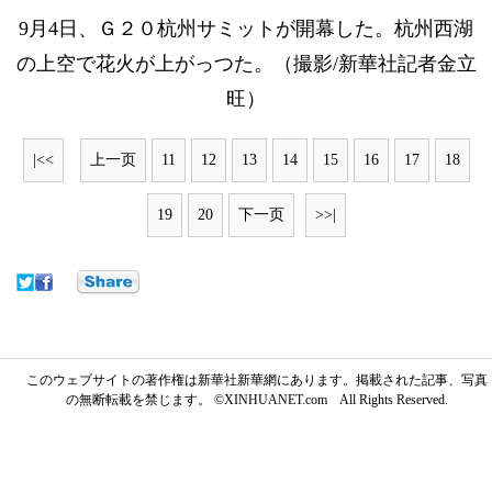
9月4日、Ｇ２０杭州サミットが開幕した。杭州西湖
の上空で花火が上がっつた。（撮影/新華社記者金立
旺）
|<<
上一页
11
12
13
14
15
16
17
18
19
20
下一页
>>|
このウェブサイトの著作権は新華社新華網にあります。掲載された記事、写真
の無断転載を禁じます。 ©XINHUANET.com All Rights Reserved.