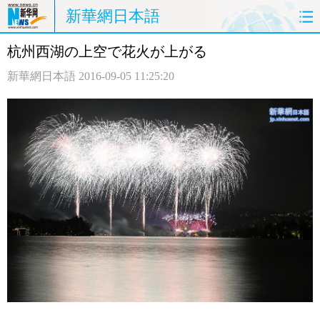
新華網日本語
杭州西湖の上空で花火が上がる
ホームページ
政治
経済
新華網日本語
2016-09-05 11:25:20
社会
文化
エンタメ
観光
評論
写真
中日対訳