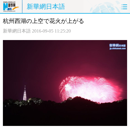
新華網日本語
杭州西湖の上空で花火が上がる
ホームページ
政治
経済
新華網日本語
2016-09-05 11:25:20
社会
文化
エンタメ
観光
評論
写真
中日対訳