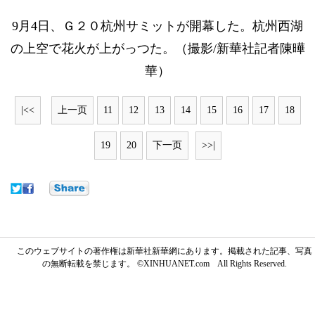
9月4日、Ｇ２０杭州サミットが開幕した。杭州西湖
の上空で花火が上がっつた。（撮影/新華社記者陳曄
華）
|<<
上一页
11
12
13
14
15
16
17
18
19
20
下一页
>>|
このウェブサイトの著作権は新華社新華網にあります。掲載された記事、写真
の無断転載を禁じます。 ©XINHUANET.com All Rights Reserved.