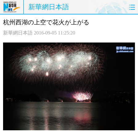
新華網日本語
杭州西湖の上空で花火が上がる
ホームページ
政治
経済
新華網日本語
2016-09-05 11:25:20
社会
文化
エンタメ
観光
評論
写真
中日対訳