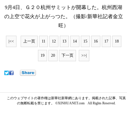
9月4日、Ｇ２０杭州サミットが開幕した。杭州西湖
の上空で花火が上がっつた。（撮影/新華社記者金立
旺）
|<<
上一页
11
12
13
14
15
16
17
18
19
20
下一页
>>|
このウェブサイトの著作権は新華社新華網にあります。掲載された記事、写真
の無断転載を禁じます。 ©XINHUANET.com All Rights Reserved.