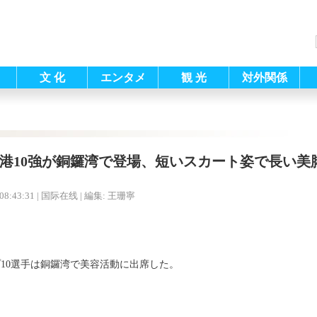
文 化
エンタメ
観 光
対外関係
香港10強が銅鑼湾で登場、短いスカート姿で長い美
08:43:31
| 国际在线 |
編集: 王珊寧
ップ10選手は銅鑼湾で美容活動に出席した。