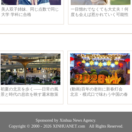
美人双子姉妹、同じ点数で同じ
一目惚れでなくても大丈夫！何
大学 学科に合格
度も会えば惹かれていく可能性
も？
Sponsored by Xinhua News Agency.
Copyright © 2000 - 2026 XINHUANET.com All Rights Reserved.