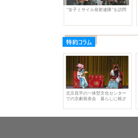
母遼寧、J-15戦闘機8機をテイ
“女子ミサイル発射連隊”を訪問
オフ