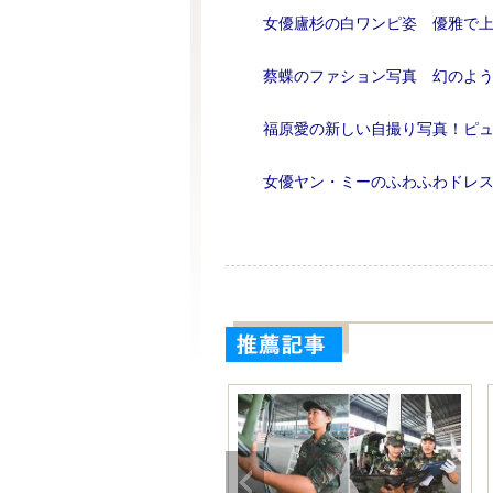
女優廬杉の白ワンピ姿 優雅で
蔡蝶のファション写真 幻のよ
福原愛の新しい自撮り写真！ピ
女優ヤン・ミーのふわふわドレ