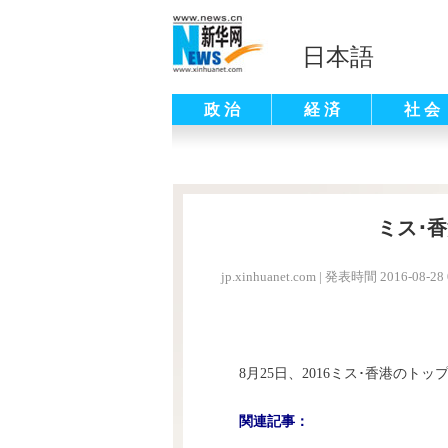
日本語
政 治
経 済
社 会
ミス･
jp.xinhuanet.com
|
発表時間 2016-08-28 
8月25日、2016ミス･香港のト
関連記事：