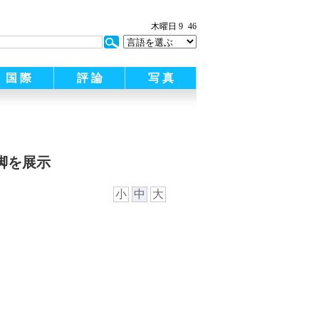
木曜日 9
46
国 際
評 論
写 真
脚を展示
小
中
大