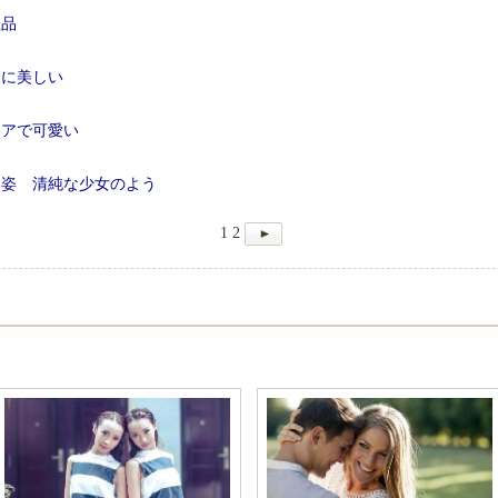
上品
うに美しい
ュアで可愛い
ス姿 清純な少女のよう
1
2