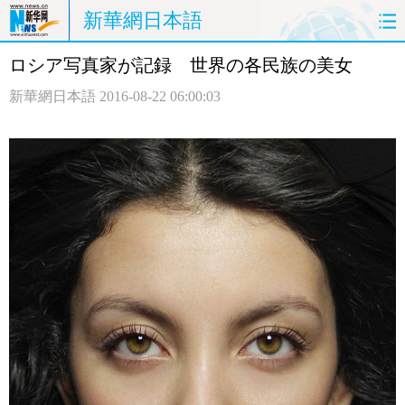
新華網日本語
ロシア写真家が記録 世界の各民族の美女
ホームページ
政治
経済
新華網日本語
2016-08-22 06:00:03
社会
文化
エンタメ
観光
評論
写真
中日対訳