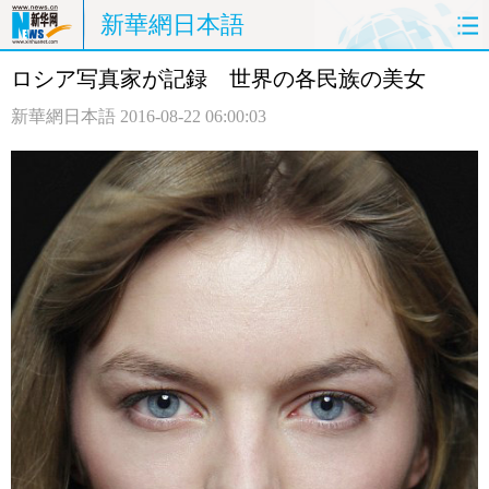
新華網日本語
ロシア写真家が記録 世界の各民族の美女
ホームページ
政治
経済
新華網日本語
2016-08-22 06:00:03
社会
文化
エンタメ
観光
評論
写真
中日対訳