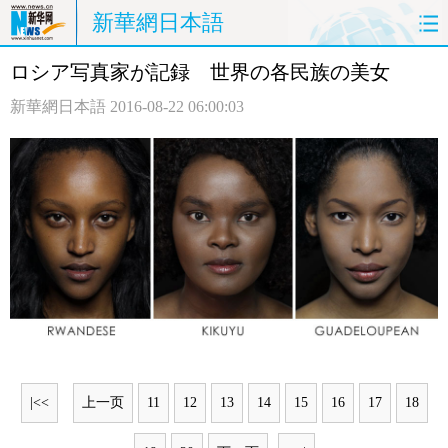
新華網日本語
ロシア写真家が記録 世界の各民族の美女
ホームページ
政治
経済
新華網日本語
2016-08-22 06:00:03
社会
文化
エンタメ
観光
評論
写真
中日対訳
|<<
上一页
11
12
13
14
15
16
17
18