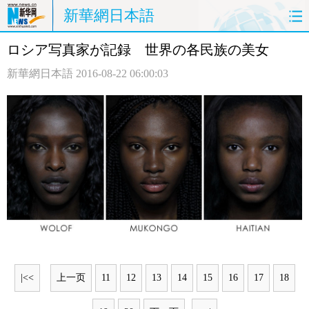
新華網日本語
ロシア写真家が記録 世界の各民族の美女
ホームページ
政治
経済
新華網日本語
2016-08-22 06:00:03
社会
文化
エンタメ
観光
評論
写真
中日対訳
|<<
上一页
11
12
13
14
15
16
17
18