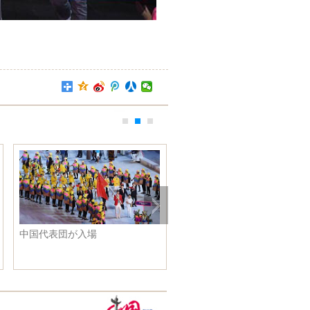
氏、北戴河で夏休み中の
第15回中国ーASEAN（10+1）経
中
と会見
済貿易相会議はラオス・ビエン
ち
チャンで行われ