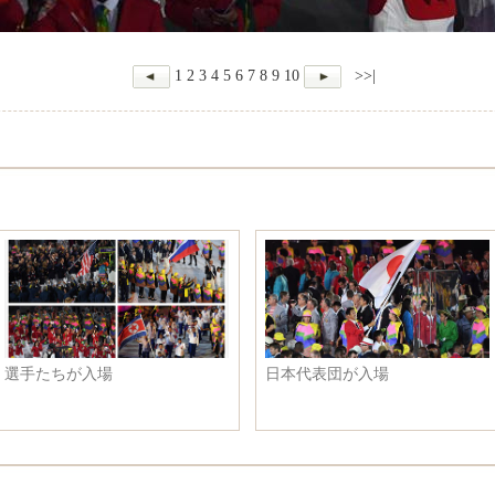
1
2
3
4
5
6
7
8
9
10
>>|
が入場
中国代表団が入場
劉雲山
専門家