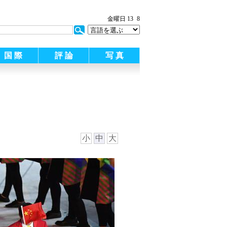
金曜日 13
8
国 際
評 論
写 真
小
中
大