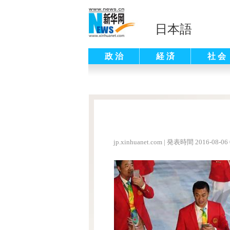
日本語
政 治
経 済
社 会
jp.xinhuanet.com
|
発表時間 2016-08-06 