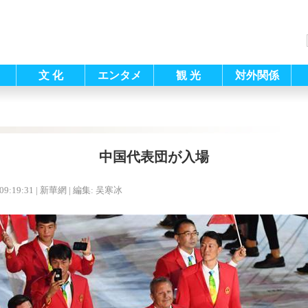
文 化
エンタメ
観 光
対外関係
中国代表団が入場
09:19:31
| 新華網 |
編集: 吴寒冰