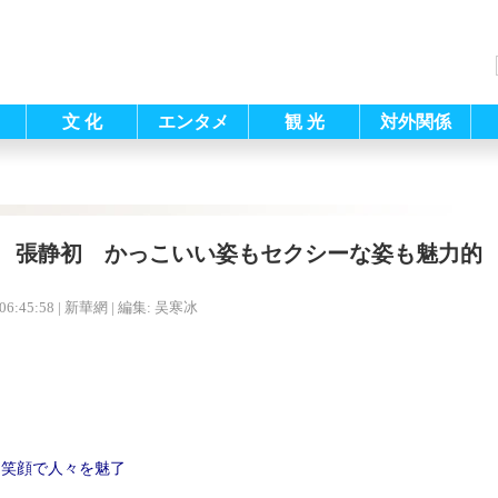
文 化
エンタメ
観 光
対外関係
張静初 かっこいい姿もセクシーな姿も魅力的
06:45:58
| 新華網 |
編集: 吴寒冰
な笑顔で人々を魅了