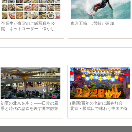
卒業生が食堂のご飯写真を公
東京五輪、5競技が追加
開 ネットユーザー「懐かし
い」