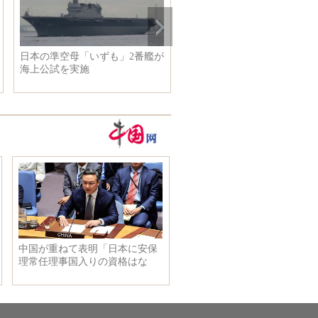
日本の準空母「いずも」2番艦が
張静初 かっこいい姿もセク
海上公試を実施
ーな姿も魅力的