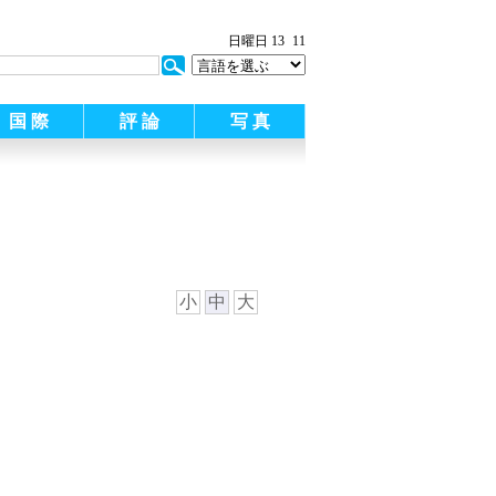
日曜日 13
11
国 際
評 論
写 真
小
中
大