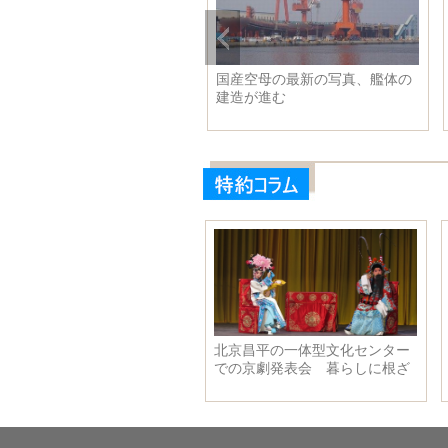
のガザニア
国産空母の最新の写真、艦体の
建造が進む