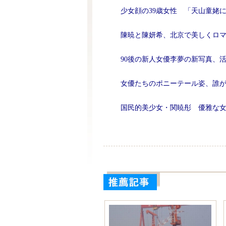
少女顔の39歳女性 「天山童姥
陳暁と陳妍希、北京で美しくロ
90後の新人女優李夢の新写真、
女優たちのポニーテール姿、誰
国民的美少女・関暁彤 優雅な