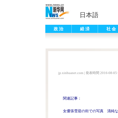
日本語
政 治
経 済
社 会
jp.xinhuanet.com
|
発表時間 2016-08-05 
関連記事：
女優張雪迎の街での写真 清純