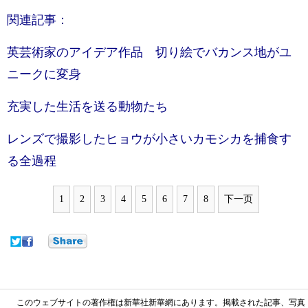
関連記事：
英芸術家のアイデア作品 切り絵でバカンス地がユ
ニークに変身
充実した生活を送る動物たち
レンズで撮影したヒョウが小さいカモシカを捕食す
る全過程
1
2
3
4
5
6
7
8
下一页
このウェブサイトの著作権は新華社新華網にあります。掲載された記事、写真