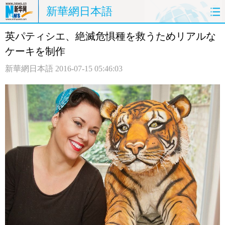
新華網日本語
英パティシエ、絶滅危惧種を救うためリアルな
ホームページ
政治
経済
ケーキを制作
社会
文化
エンタメ
新華網日本語
2016-07-15 05:46:03
観光
評論
写真
中日対訳