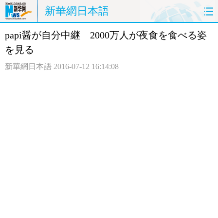
新華網日本語
papi醤が自分中継 2000万人が夜食を食べる姿
ホームページ
政治
経済
を見る
社会
文化
エンタメ
新華網日本語
2016-07-12 16:14:08
観光
評論
写真
中日対訳