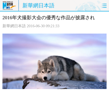
新華網日本語
2016年犬撮影大会の優秀な作品が披露され
ホームページ
政治
経済
新華網日本語
2016-06-30 09:21:33
社会
文化
エンタメ
観光
評論
写真
中日対訳