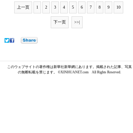
上一页
1
2
3
4
5
6
7
8
9
10
下一页
>>|
このウェブサイトの著作権は新華社新華網にあります。掲載された記事、写真
の無断転載を禁じます。 ©XINHUANET.com All Rights Reserved.