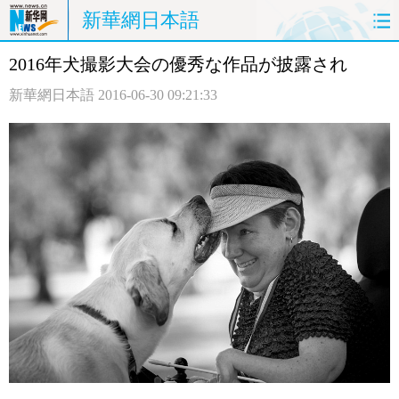
新華網日本語
2016年犬撮影大会の優秀な作品が披露され
ホームページ
政治
経済
新華網日本語
2016-06-30 09:21:33
社会
文化
エンタメ
観光
評論
写真
中日対訳