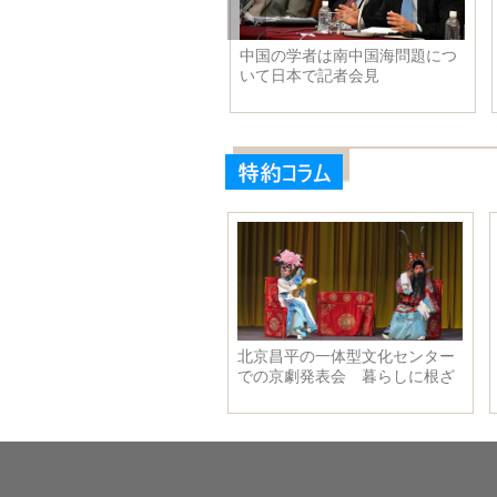
京のカフェがセーラームーン
中国の学者は南中国海問題につ
コラボ
いて日本で記者会見