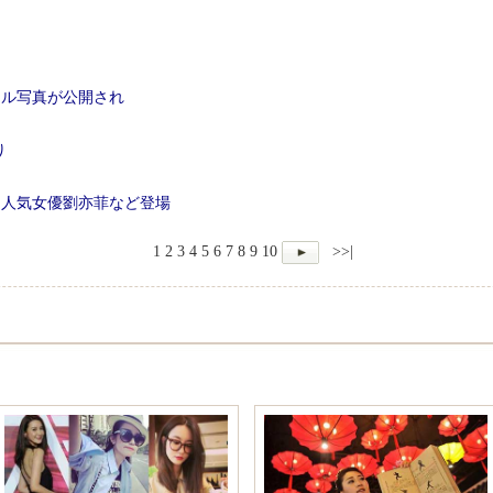
ール写真が公開され
り
 人気女優劉亦菲など登場
1
2
3
4
5
6
7
8
9
10
>>|