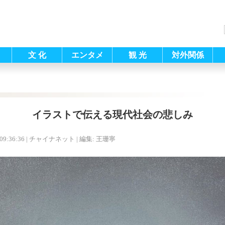
文 化
エンタメ
観 光
対外関係
イラストで伝える現代社会の悲しみ
09:36:36
| チャイナネット |
編集: 王珊寧