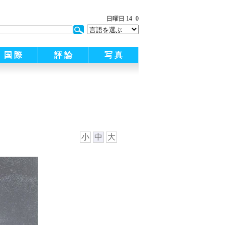
日曜日 14
0
国 際
評 論
写 真
小
中
大