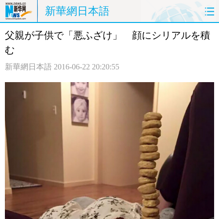
新華網日本語
父親が子供で「悪ふざけ」 顔にシリアルを積
ホームページ
政治
経済
む
社会
文化
エンタメ
新華網日本語
2016-06-22 20:20:55
観光
評論
写真
中日対訳