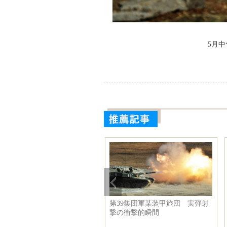
5月
アフリカ ワニがウミガメを
四川の大学に「豪華」な食堂が
呑み
登場 温かくロマンチック