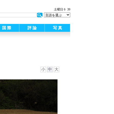
:
土曜日 6
39
国 際
評 論
写 真
小
中
大