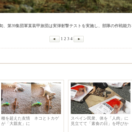
中旬、第39集団軍某装甲旅団は実弾射撃テストを実施し、部隊の作戦能力
1
2
3
4
四川警察学院学生のストーリー
体型の比率が異常な日本のアニ
のある卒業写真がネットで話題
メキャラクター
に