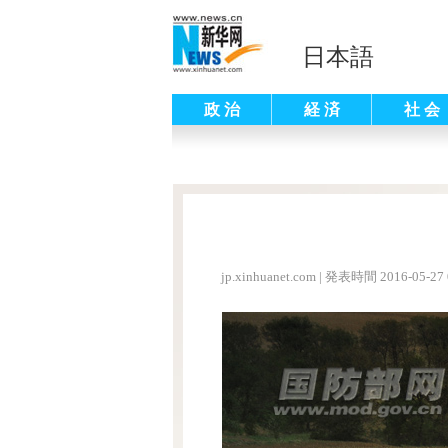
日本語
政 治
経 済
社 会
jp.xinhuanet.com
|
発表時間 2016-05-27 