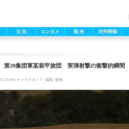
文 化
エンタメ
観 光
対外関係
第39集団軍某装甲旅団 実弾射撃の衝撃的瞬間
07:25:06
| チャイナネット |
編集: 谢艳