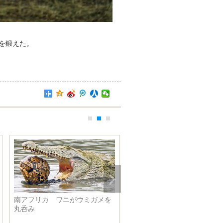
を鍛えた。
米海軍陸戦隊の美人兵士は元モ
デル