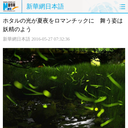
新華網日本語
ホタルの光が夏夜をロマンチックに 舞う姿は
ホームページ
政治
経済
妖精のよう
社会
文化
エンタメ
新華網日本語
2016-05-27 07:32:36
観光
評論
写真
中日対訳