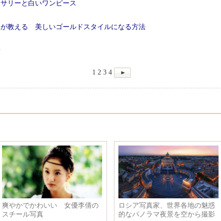
セサリーと白いワンピース
ーが教える 美しいゴールドスタイルになる方法
話
1
2
3
4
爽やかでかわいい 女優李倩の
ロシア写真家、世界各地の魅惑
スチール写真
的なパノラマ夜景を空から撮影