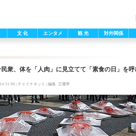
文 化
エンタメ
観 光
対外関係
ン民衆、体を「人肉」に見立てて「素食の日」を呼
14:51:09
| チャイナネット |
編集: 王珊寧