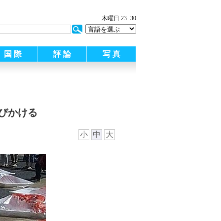
木曜日 23
30
国 際
評 論
写 真
びかける
小
中
大