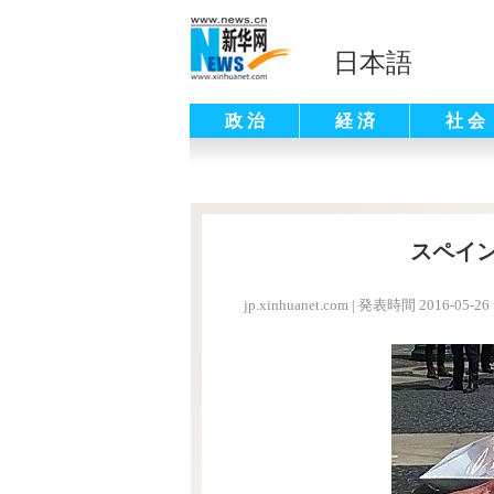
日本語
政 治
経 済
社 会
スペイ
jp.xinhuanet.com
|
発表時間 2016-05-26 