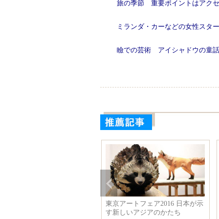
旅の季節 重要ポイントはアク
ミランダ・カーなどの女性スタ
瞼での芸術 アイシャドウの童
神 郭碧婷の新写真 白の服に
東京アートフェア2016 日本が示
のスカートが爽やか
す新しいアジアのかたち