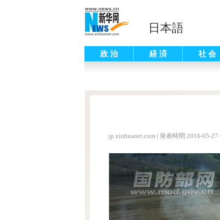
日本語
政 治
経 済
社 会
jp.xinhuanet.com
|
発表時間 2016-05-27 