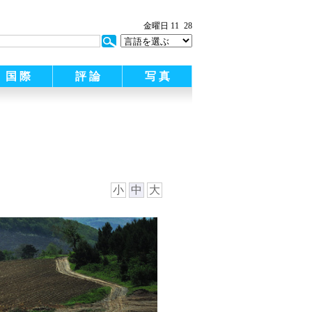
:
金曜日 11
28
国 際
評 論
写 真
小
中
大