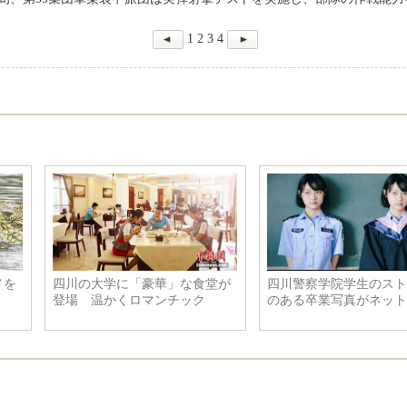
1
2
3
4
四川警察学院学生のストーリー
体型の比率が異常な日本のアニ
のある卒業写真がネットで話題
メキャラクター
に