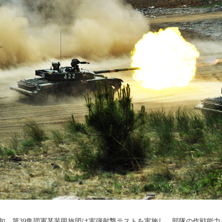
中旬、第39集団軍某装甲旅団は実弾射撃テストを実施し、部隊の作戦能力