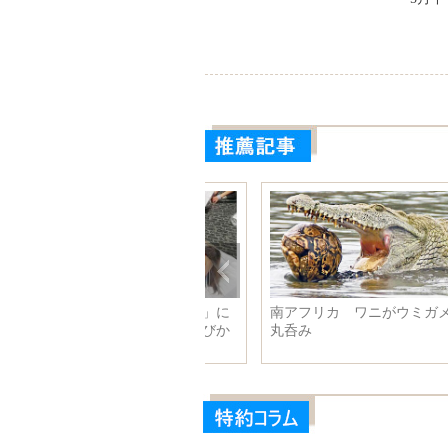
アフリカ ワニがウミガメを
四川の大学に「豪華」な食堂が
呑み
登場 温かくロマンチック