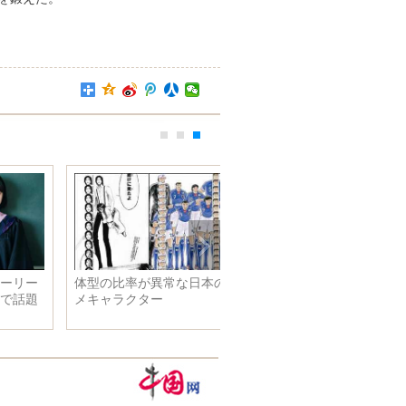
米海軍陸戦隊の美人兵士は元モ
デル