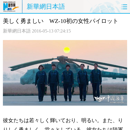
新華網日本語
美しく勇ましい WZ-10初の女性パイロット
ホームページ
政治
経済
新華網日本語
2016-05-13 07:24:15
社会
文化
エンタメ
観光
評論
写真
中日対訳
彼女たちは若々しく輝いており、明るい。また、り
りしく勇ましく、堂々としている。彼女たちは陸軍