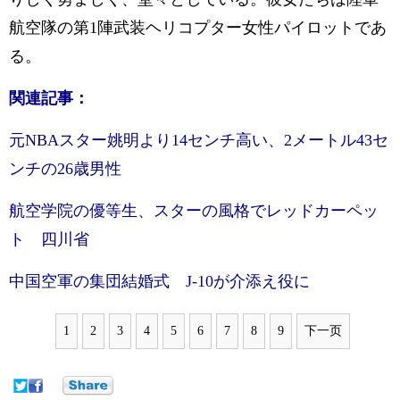
航空隊の第1陣武装ヘリコプター女性パイロットであ
る。
関連記事：
元NBAスター姚明より14センチ高い、2メートル43セ
ンチの26歳男性
航空学院の優等生、スターの風格でレッドカーペッ
ト 四川省
中国空軍の集団結婚式 J-10が介添え役に
1
2
3
4
5
6
7
8
9
下一页