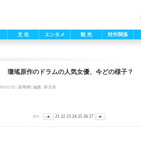
文 化
エンタメ
観 光
対外関係
瓊瑤原作のドラムの人気女優、今どの様子？
09:02:03
| 新華網 |
編集: 薛天依
|<<
21
22
23
24
25
26
27