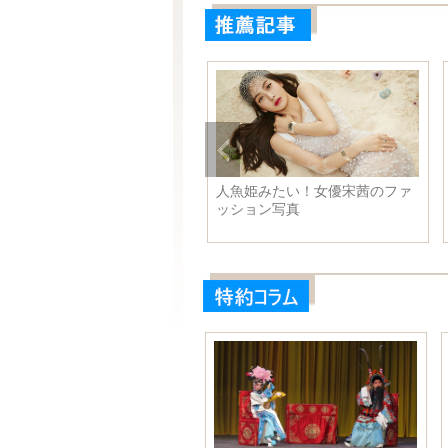
優王鷗の初夏ストリートスナ
人魚姫みたい！女優宋茜のファ
プ、長い脚でセクシー
ッション写真