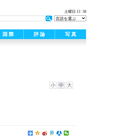
土曜日 13
58
国 際
評 論
写 真
小
中
大