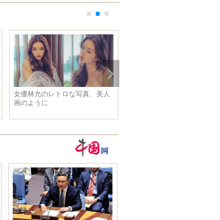
女優林允のレトロな写真、美人
習近平主席、モロッコ国王モ
画のように
メッド6世と会談