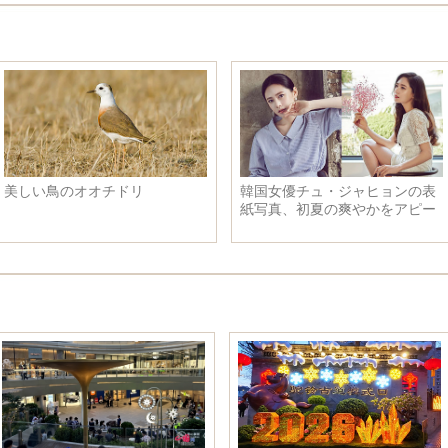
美しい鳥のオオチドリ
韓国女優チュ・ジャヒョンの表
紙写真、初夏の爽やかをアピー
ル