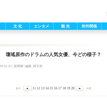
文 化
エンタメ
観 光
対外関係
瓊瑤原作のドラムの人気女優、今どの様子？
09:02:03
| 新華網 |
編集: 薛天依
|<<
11
12
13
14
15
16
17
18
19
20
>>|