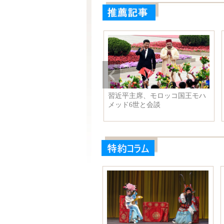
優林允のレトロな写真、美人
習近平主席、モロッコ国王モハ
のように
メッド6世と会談