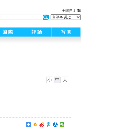
土曜日 4
56
国 際
評 論
写 真
小
中
大