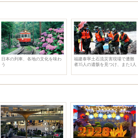
日本の列車、各地の文化を味わ
福建泰寧土石流災害現場で遭難
う
者35人の遺骸を見つけ、また1人
消息不明