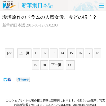
新華網日本語
瓊瑤原作のドラムの人気女優、今どの様子？
ホームページ
政治
経済
新華網日本語
2016-05-12 09:02:03
社会
文化
エンタメ
観光
評論
写真
|<<
上一页
11
12
13
14
15
16
17
18
中日対訳
19
20
下一页
>>|
このウェブサイトの著作権は新華社新華網にあります。掲載された記事、写真
の無断転載を禁じます。 ©XINHUANET.com All Rights Reserved.