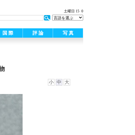
土曜日 15
0
国 際
評 論
写 真
物
小
中
大