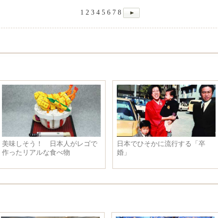
1
2
3
4
5
6
7
8
美味しそう！ 日本人がレゴで
日本でひそかに流行する「卒
作ったリアルな食べ物
婚」