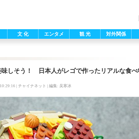
文 化
エンタメ
観 光
対外関係
美味しそう！ 日本人がレゴで作ったリアルな食べ
10:29:16
| チャイナネット |
編集: 吴寒冰