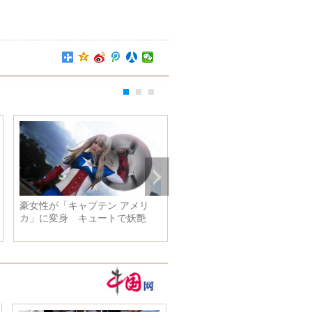
豪女性が「キャプテン アメリ
民家のガスボンベが自然発
カ」に変身 キュートで妖艶
消防隊員がボンベを抱き抱え
搬、屋外で消火