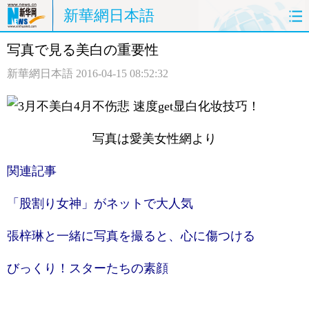
新華網日本語
写真で見る美白の重要性
ホームページ
政治
経済
新華網日本語
2016-04-15 08:52:32
社会
文化
エンタメ
観光
評論
写真
写真は愛美女性網より
中日対訳
関連記事
「股割り女神」がネットで大人気
張梓琳と一緒に写真を撮ると、心に傷つける
びっくり！スターたちの素顔