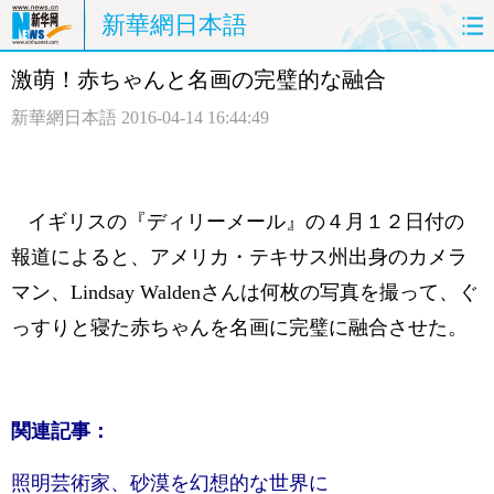
新華網日本語
激萌！赤ちゃんと名画の完璧的な融合
ホームページ
政治
経済
新華網日本語
2016-04-14 16:44:49
社会
文化
エンタメ
観光
評論
写真
イギリスの『ディリーメール』の４月１２日付の
中日対訳
報道によると、アメリカ・テキサス州出身のカメラ
マン、Lindsay Waldenさんは何枚の写真を撮って、ぐ
っすりと寝た赤ちゃんを名画に完璧に融合させた。
関連記事：
照明芸術家、砂漠を幻想的な世界に