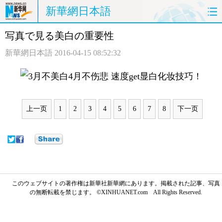
新華網日本語
写真で見る美白の重要性
ホームページ
政治
経済
新華網日本語
2016-04-15 08:52:32
社会
文化
エンタメ
観光
評論
写真
上一页
1
2
3
4
5
6
7
8
下一页
中日対訳
このウェブサイトの著作権は新華社新華網にあります。掲載された記事、写真
の無断転載を禁じます。 ©XINHUANET.com All Rights Reserved.