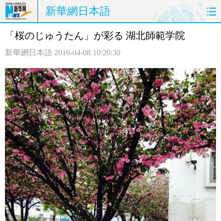
新華網日本語
「桜のじゅうたん」が彩る 湖北師範学院
ホームページ
政治
経済
新華網日本語
2016-04-08 10:20:30
社会
文化
エンタメ
観光
評論
写真
中日対訳