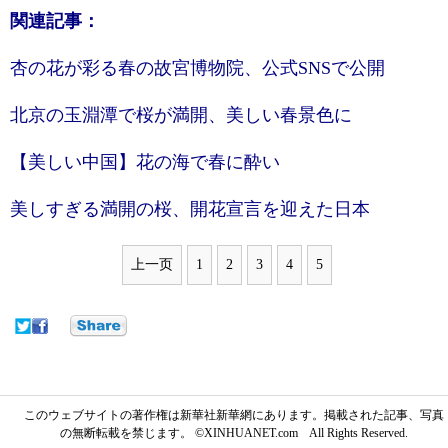
関連記事：
杏の花が彩る春の故宮博物院、公式SNSで公開
北京の玉淵潭で桜が満開、美しい春景色に
【美しい中国】花の海で春に酔い
美しすぎる満開の桜、開花宣言を迎えた日本
上一页
1
2
3
4
5
このウェブサイトの著作権は新華社新華網にあります。掲載された記事、写真
の無断転載を禁じます。 ©XINHUANET.com All Rights Reserved.