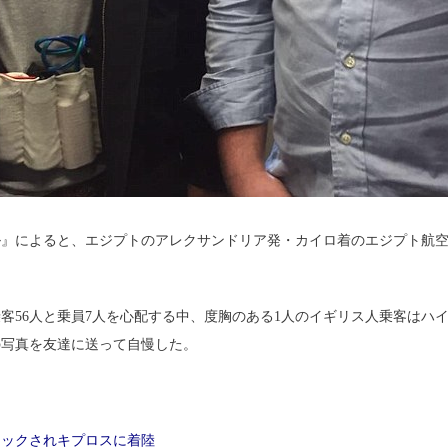
によると、エジプトのアレクサンドリア発・カイロ着のエジプト航空エア
56人と乗員7人を心配する中、度胸のある1人のイギリス人乗客はハ
の写真を友達に送って自慢した。
ャックされキプロスに着陸