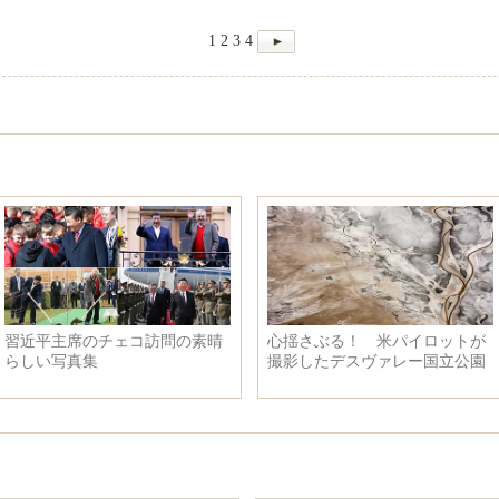
1
2
3
4
習近平主席のチェコ訪問の素晴
心揺さぶる！ 米パイロットが
らしい写真集
撮影したデスヴァレー国立公園