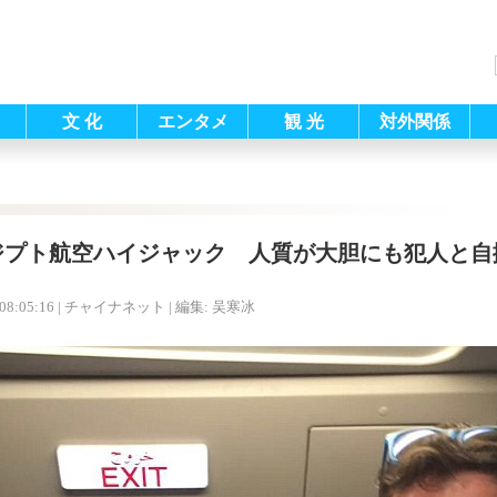
文 化
エンタメ
観 光
対外関係
ジプト航空ハイジャック 人質が大胆にも犯人と自
08:05:16
| チャイナネット |
編集: 吴寒冰