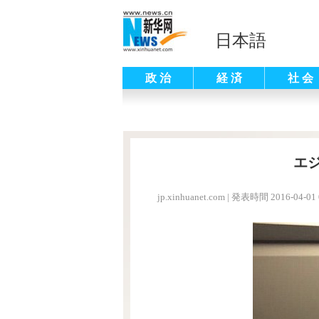
日本語
政 治
経 済
社 会
エ
jp.xinhuanet.com
|
発表時間 2016-04-01 