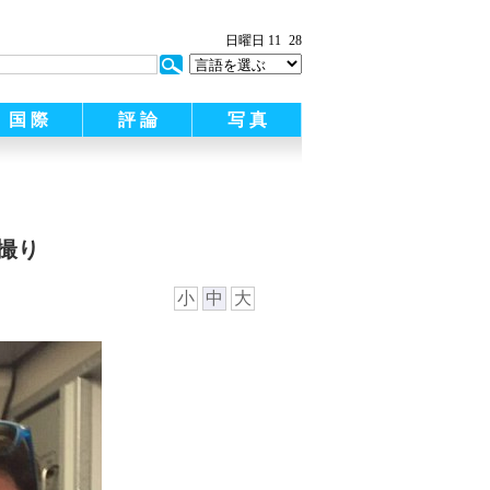
日曜日 11
28
国 際
評 論
写 真
撮り
小
中
大