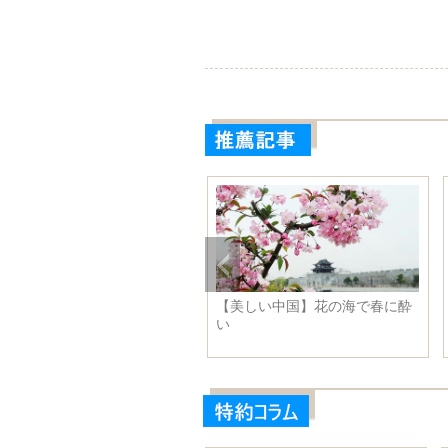
近平主席はワシントンに到
【美しい中国】花の海で春に酔
 第4回核セキュリティーサミ
い
トに出席