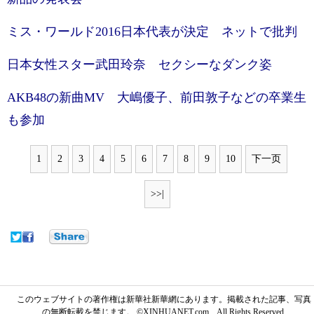
ミス・ワールド2016日本代表が決定 ネットで批判
日本女性スター武田玲奈 セクシーなダンク姿
AKB48の新曲MV 大嶋優子、前田敦子などの卒業生
も参加
1
2
3
4
5
6
7
8
9
10
下一页
>>|
このウェブサイトの著作権は新華社新華網にあります。掲載された記事、写真
の無断転載を禁じます。 ©XINHUANET.com All Rights Reserved.