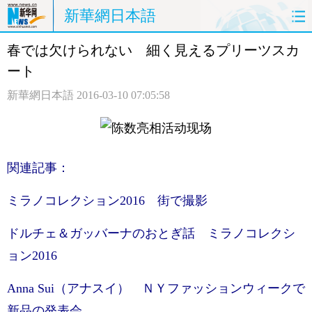
新華網日本語
春では欠けられない 細く見えるプリーツスカ
ホームページ
政治
経済
ート
社会
文化
エンタメ
新華網日本語
2016-03-10 07:05:58
観光
評論
写真
中日対訳
関連記事：
ミラノコレクション2016 街で撮影
ドルチェ＆ガッバーナのおとぎ話 ミラノコレクシ
ョン2016
Anna Sui（アナスイ） ＮＹファッションウィークで
新品の発表会