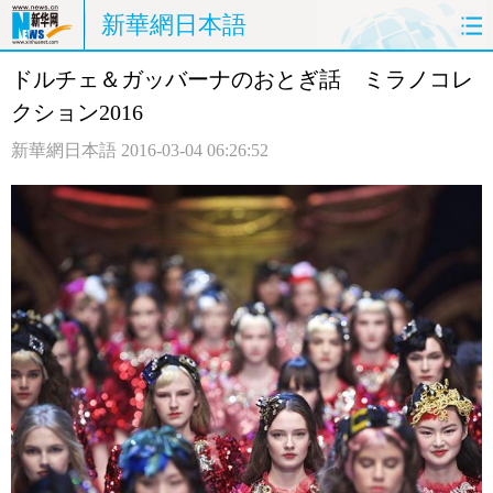
新華網日本語
ドルチェ＆ガッバーナのおとぎ話 ミラノコレ
ホームページ
政治
経済
クション2016
社会
文化
エンタメ
新華網日本語
2016-03-04 06:26:52
観光
評論
写真
中日対訳