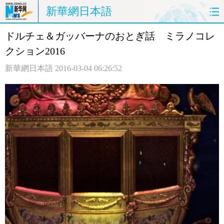
新華網日本語
ドルチェ＆ガッバーナのおとぎ話 ミラノコレ
ホームページ
政治
経済
クション2016
社会
文化
エンタメ
新華網日本語
2016-03-04 06:26:52
観光
評論
写真
中日対訳