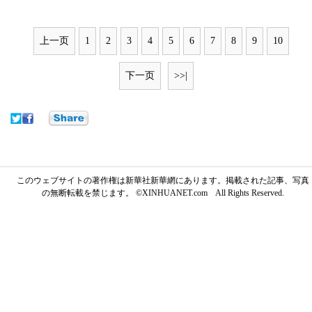
上一页
1
2
3
4
5
6
7
8
9
10
下一页
>>|
このウェブサイトの著作権は新華社新華網にあります。掲載された記事、写真
の無断転載を禁じます。 ©XINHUANET.com All Rights Reserved.