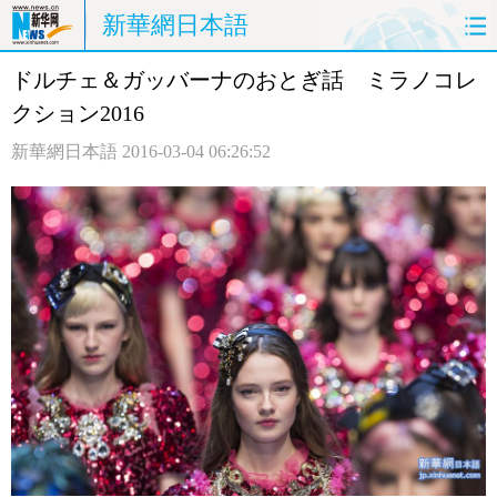
新華網日本語
ドルチェ＆ガッバーナのおとぎ話 ミラノコレ
ホームページ
政治
経済
クション2016
社会
文化
エンタメ
新華網日本語
2016-03-04 06:26:52
観光
評論
写真
中日対訳