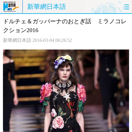
新華網日本語
ドルチェ＆ガッバーナのおとぎ話 ミラノコレ
ホームページ
政治
経済
クション2016
社会
文化
エンタメ
新華網日本語
2016-03-04 06:26:52
観光
評論
写真
中日対訳