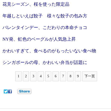
花見シーズン、桜を使った限定品
年越しといえば餃子 様々な餃子の包み方
バレンタインデー、こだわりの本命チョコ
NY発、虹色のベーグルが人気急上昇
かわいすぎて、食べるのがもったいない食べ物
シンガポールの母、かわいい弁当が話題に
1
2
3
4
5
6
7
8
9
下一页