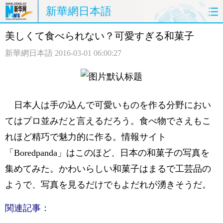
新華網日本語
美しくて食べられない？可愛すぎる和菓子
ホームページ
政治
経済
新華網日本語
2016-03-01 06:00:27
社会
文化
エンタメ
観光
評論
写真
日本人は手の込んで可愛いものを作る分野におい
中日対訳
てはプロ並みだと言えるだろう。食べ物でさえもこ
れほど精巧で魅力的に作る。情報サイト
「Boredpanda」はこのほど、日本の和菓子の写真を
集めてみた。かわいらしい和菓子はまるで工芸品の
ようで、写真を見るだけでもよだれが湧きそうだ。
関連記事：