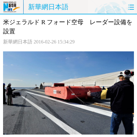
新華網日本語
米ジェラルド R フォード空母 レーダー設備を
ホームページ
政治
経済
設置
社会
文化
エンタメ
新華網日本語
2016-02-26 15:34:29
観光
評論
写真
中日対訳