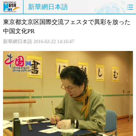
新華網日本語
東京都文京区国際交流フェスタで異彩を放った
ホームページ
政治
経済
中国文化PR
社会
文化
エンタメ
新華網日本語
2016-02-22 14:16:47
観光
評論
写真
中日対訳