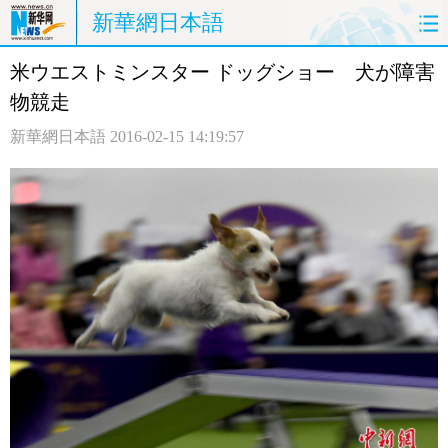
新華網日本語
米ウエストミンスター ドッグショー 犬が障害
ホームページ
政治
経済
物競走
社会
文化
エンタメ
新華網日本語
2016-02-15 14:19:57
観光
評論
写真
中日対訳