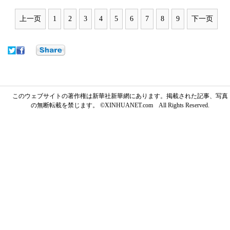
上一页
1
2
3
4
5
6
7
8
9
下一页
このウェブサイトの著作権は新華社新華網にあります。掲載された記事、写真
の無断転載を禁じます。 ©XINHUANET.com All Rights Reserved.