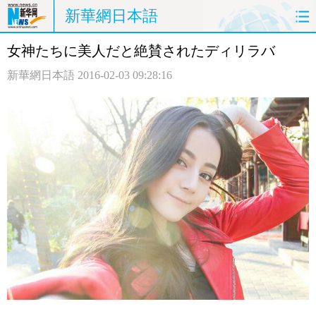
新華網日本語
女神たちに美人だと絶賛されたディリラバ
ホームページ
政治
経済
新華網日本語
2016-02-03 09:28:16
社会
文化
エンタメ
観光
評論
写真
中日対訳